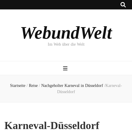
WebundWelt
Im Web über die Welt
Startseite
/
Reise
/
Nachgeholter Karneval in Düsseldorf
/
Karneval-
Düsseldorf
Karneval-Düsseldorf