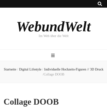
WebundWelt
Im Web über die Welt
Startseite
/
Digital Lifestyle
/
Individuelle Hochzeits-Figuren // 3D Druck
/
Collage DOOB
Collage DOOB