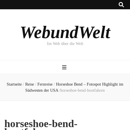
WebundWelt
Im Web über die Welt
Startseite
/
Reise
/
Fernreise
/
Horseshoe Bend – Fotospot Highlight im
Südwesten der USA
/
horseshoe-bend-bootfahren
horseshoe-bend-