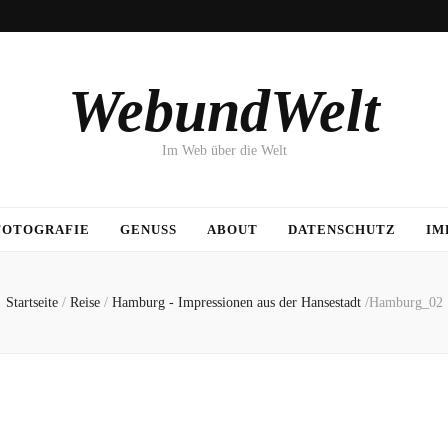
WebundWelt
Im Web über die Welt
FOTOGRAFIE
GENUSS
ABOUT
DATENSCHUTZ
IM
Startseite
/
Reise
/
Hamburg - Impressionen aus der Hansestadt
/
Hamburg_02