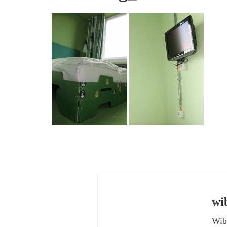
wi
Wibk