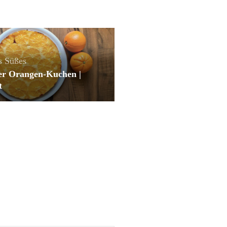
s
Süßes
ger Orangen-Kuchen |
t