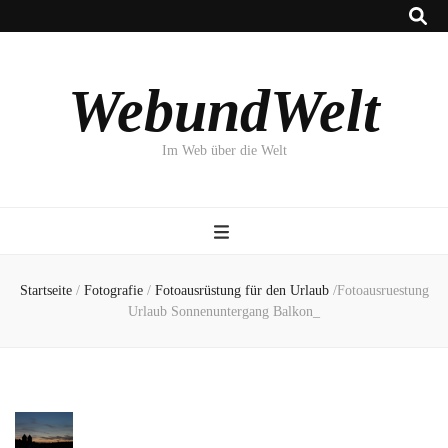
WebundWelt
Im Web über die Welt
Startseite
/
Fotografie
/
Fotoausrüstung für den Urlaub
/
Fotoausruestung
Urlaub Sonnenuntergang Balkon_