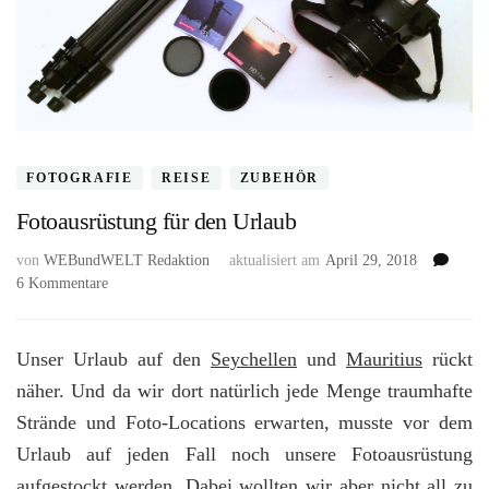
FOTOGRAFIE
REISE
ZUBEHÖR
Fotoausrüstung für den Urlaub
von
WEBundWELT Redaktion
aktualisiert am
April 29, 2018
zu
6 Kommentare
Fotoausrüstung
für
den
Unser Urlaub auf den
Seychellen
und
Mauritius
rückt
Urlaub
näher. Und da wir dort natürlich jede Menge traumhafte
Strände und Foto-Locations erwarten, musste vor dem
Urlaub auf jeden Fall noch unsere Fotoausrüstung
aufgestockt werden. Dabei wollten wir aber nicht all zu