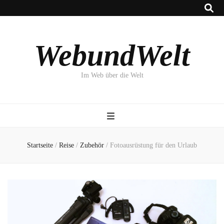
WebundWelt
Im Web über die Welt
Startseite
/
Reise
/
Zubehör
/
Fotoausrüstung für den Urlaub