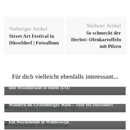
Beitragsnavigation
Nächster Artikel
Vorheriger Artikel
So schmeckt der
Street Art Festival in
Herbst: Ofenkartoffeln
Düsseldorf | Fotoalbum
mit Pilzen
Reise
Städtetrip
Strand/Natur
Für dich vielleicht ebenfalls interessant...
Ein Wochenende in Den Haag und Scheveningen – City-Tip
und Strandurlaub in einem (I/II)
Reise
Strand/Natur
Wandern im Grafenberger Wald – Tour bei Düsseldorf
Reise
Städtetrip
Ein Wochenende in Winterswijk