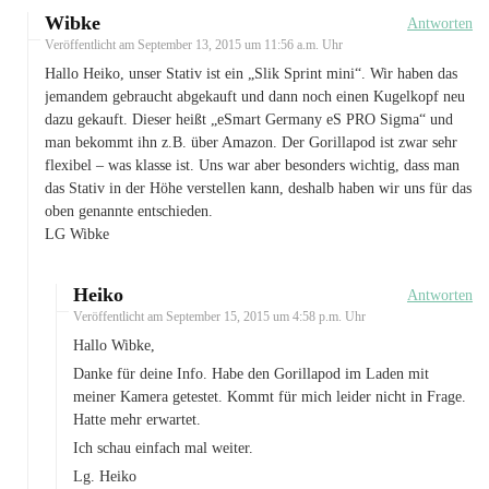
Wibke
Antworten
Veröffentlicht am
September 13, 2015 um 11:56 a.m. Uhr
Hallo Heiko, unser Stativ ist ein „Slik Sprint mini“. Wir haben das
jemandem gebraucht abgekauft und dann noch einen Kugelkopf neu
dazu gekauft. Dieser heißt „eSmart Germany eS PRO Sigma“ und
man bekommt ihn z.B. über Amazon. Der Gorillapod ist zwar sehr
flexibel – was klasse ist. Uns war aber besonders wichtig, dass man
das Stativ in der Höhe verstellen kann, deshalb haben wir uns für das
oben genannte entschieden.
LG Wibke
Heiko
Antworten
Veröffentlicht am
September 15, 2015 um 4:58 p.m. Uhr
Hallo Wibke,
Danke für deine Info. Habe den Gorillapod im Laden mit
meiner Kamera getestet. Kommt für mich leider nicht in Frage.
Hatte mehr erwartet.
Ich schau einfach mal weiter.
Lg. Heiko