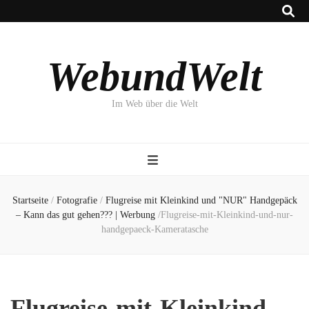
WebundWelt
Im Web über die Welt
Startseite
/
Fotografie
/
Flugreise mit Kleinkind und "NUR" Handgepäck
– Kann das gut gehen??? | Werbung
/
Flugreise-mit-Kleinkind-und-nur-
handgepaeck-Kameratasche
Flugreise-mit-Kleinkind-