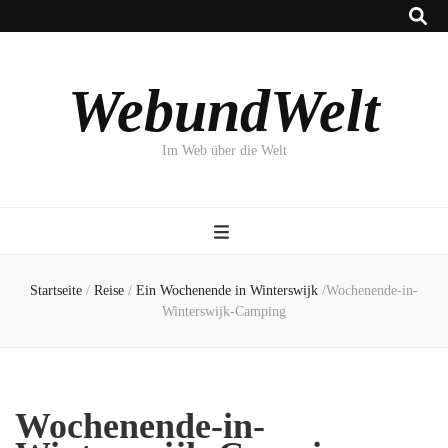
WebundWelt
Im Web über die Welt
Startseite
/
Reise
/
Ein Wochenende in Winterswijk
/
Wochenende-in-
Winterswijk-Camping
Wochenende-in-