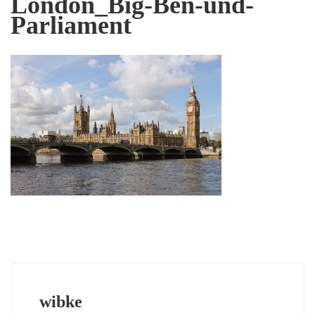
London_Big-Ben-und-
Parliament
wibke