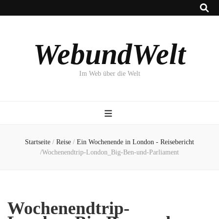
WebundWelt
Im Web über die Welt
Startseite
/
Reise
/
Ein Wochenende in London - Reisebericht
/
Wochenendtrip-London_Big-Ben-und-Parliament
Wochenendtrip-