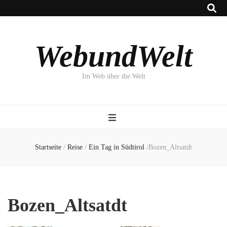
WebundWelt
Im Web über die Welt
Startseite
/
Reise
/
Ein Tag in Südtirol
/
Bozen_Altsatdt
Bozen_Altsatdt