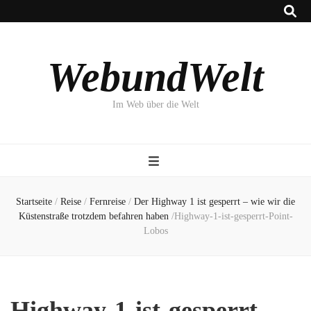
WebundWelt
Im Web über die Welt
Startseite
/
Reise
/
Fernreise
/
Der Highway 1 ist gesperrt – wie wir die
Küstenstraße trotzdem befahren haben
/
Highway-1-ist-gesperrt-Point-
Lobos
Highway-1-ist-gesperrt-