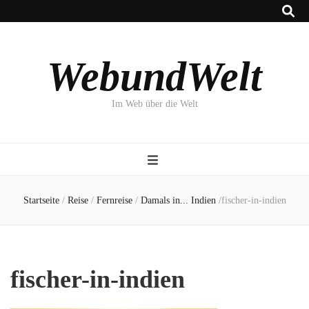
WebundWelt
Im Web über die Welt
Startseite
/
Reise
/
Fernreise
/
Damals in... Indien
/
fischer-in-indien
fischer-in-indien