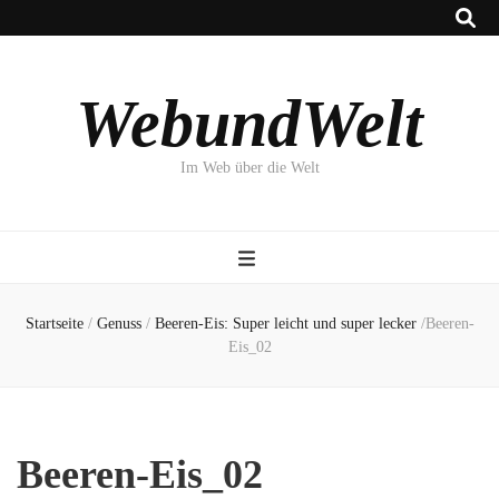
WebundWelt
Im Web über die Welt
Startseite
/
Genuss
/
Beeren-Eis: Super leicht und super lecker
/
Beeren-
Eis_02
Beeren-Eis_02