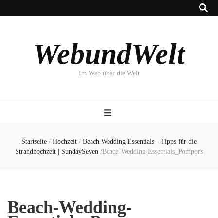
WebundWelt
Im Web über die Welt
Startseite
/
Hochzeit
/
Beach Wedding Essentials - Tipps für die
Strandhochzeit | SundaySeven
/
Beach-Wedding-Essentials_Pompons
Beach-Wedding-