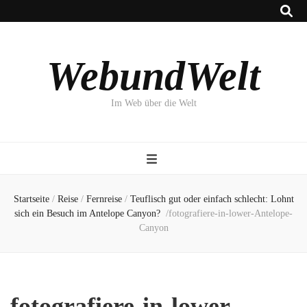
WebundWelt
Im Web über die Welt
Startseite
/
Reise
/
Fernreise
/
Teuflisch gut oder einfach schlecht: Lohnt
sich ein Besuch im Antelope Canyon?
/
fotografiere-in-lower-Antelope-
Canyon
fotografiere-in-lower-