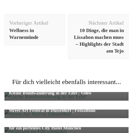
Beitragsnavigation
Vorheriger Artikel
Nächster Artikel
Wellness in
10 Dinge, die man in
Warnemünde
Lissabon machen muss
– Highlights der Stadt
am Tejo
Für dich vielleicht ebenfalls interessant...
Reise
Strand/Natur
Kleine Rundwanderung in der Eifel | Video
Fotografie
Reise
Städtetrip
Street Art Festival in Düsseldorf | Fotoalbum
Reise
Städtetrip
München zu Fuß erkunden – Sightseeing Routen und Tipp
für ein perfektes City Hotel München