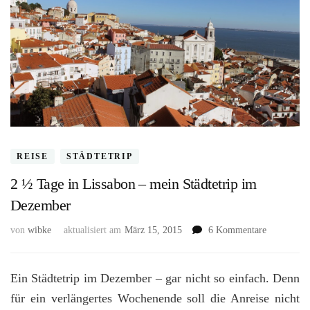
REISE
STÄDTETRIP
2 ½ Tage in Lissabon – mein Städtetrip im
Dezember
zu
von
wibke
aktualisiert am
März 15, 2015
6 Kommentare
2
½
Tage
Ein Städtetrip im Dezember – gar nicht so einfach. Denn
in
für ein verlängertes Wochenende soll die Anreise nicht
Lissabon