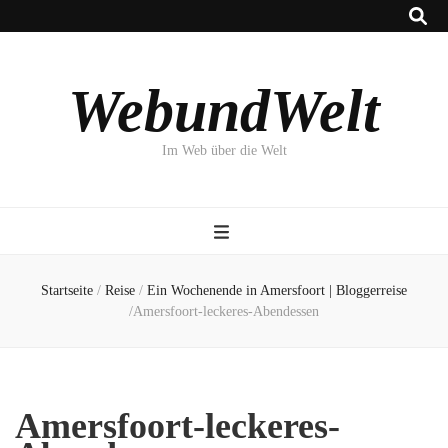
WebundWelt
Im Web über die Welt
Startseite
/
Reise
/
Ein Wochenende in Amersfoort | Bloggerreise
/
Amersfoort-leckeres-Abendessen
Amersfoort-leckeres-