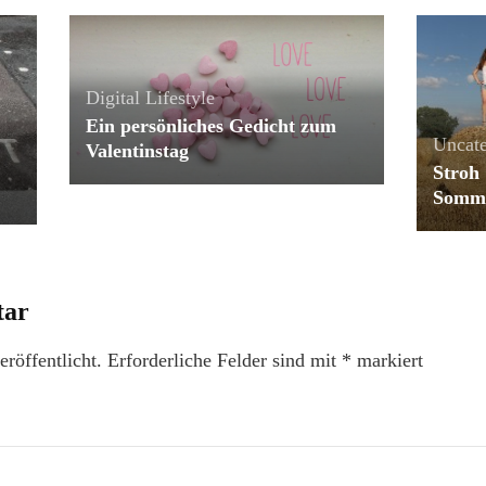
Digital Lifestyle
Ein persönliches Gedicht zum
Uncate
Valentinstag
Stroh 
Somm
tar
röffentlicht.
Erforderliche Felder sind mit
*
markiert