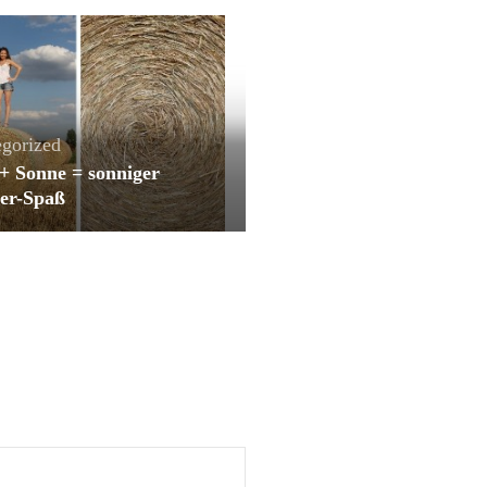
gorized
+ Sonne = sonniger
er-Spaß