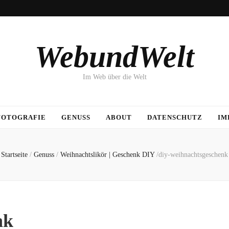
WebundWelt
Im Web über die Welt
FOTOGRAFIE
GENUSS
ABOUT
DATENSCHUTZ
IM
Startseite
/
Genuss
/
Weihnachtslikör | Geschenk DIY
/
diy-weihnachtsgeschenk
nk