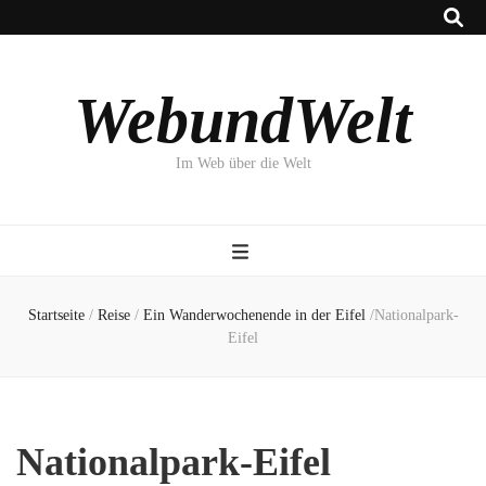
WebundWelt
Im Web über die Welt
Startseite
/
Reise
/
Ein Wanderwochenende in der Eifel
/
Nationalpark-
Eifel
Nationalpark-Eifel