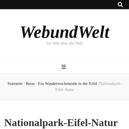
WebundWelt
Im Web über die Welt
Startseite
/
Reise
/
Ein Wanderwochenende in der Eifel
/
Nationalpark-
Eifel-Natur
Nationalpark-Eifel-Natur