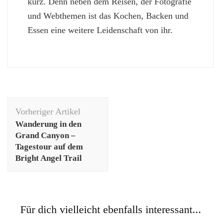
kurz. Denn neben dem Reisen, der Fotografie
und Webthemen ist das Kochen, Backen und
Essen eine weitere Leidenschaft von ihr.
Beitragsnavigation
Vorheriger Artikel
Wanderung in den
Grand Canyon –
Tagestour auf dem
Bright Angel Trail
Fotografie
Für dich vielleicht ebenfalls interessant...
Canon EOS M5 oder Canon EOS M50? Mein Vergleich