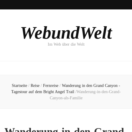
WebundWelt
Im Web über die Welt
Startseite
/
Reise
/
Fernreise
/
Wanderung in den Grand Canyon -
Tagestour auf dem Bright Angel Trail
/
Wanderung-in-den-Grand-
Canyon-als-Familie
Wanderung-in-den-Grand-