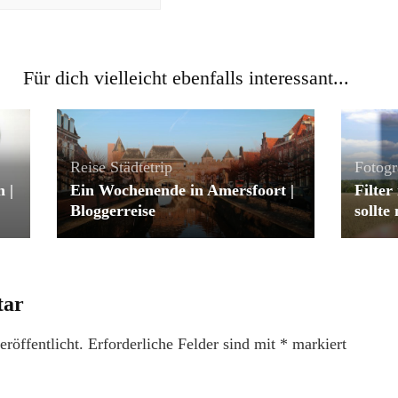
Für dich vielleicht ebenfalls interessant...
Reise
Städtetrip
Fotogr
 |
Ein Wochenende in Amersfoort |
Filter
Bloggerreise
sollt
tar
röffentlicht.
Erforderliche Felder sind mit
*
markiert