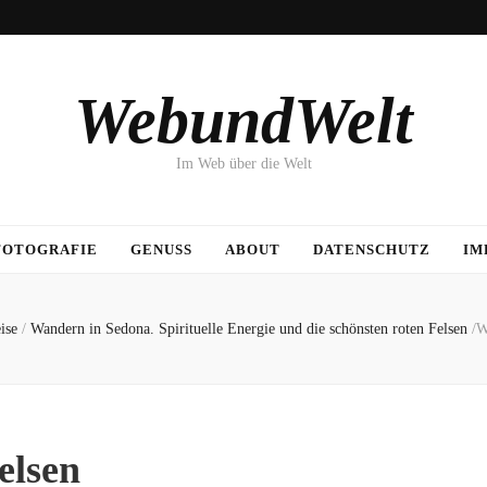
WebundWelt
Im Web über die Welt
FOTOGRAFIE
GENUSS
ABOUT
DATENSCHUTZ
IM
ise
/
Wandern in Sedona. Spirituelle Energie und die schönsten roten Felsen
/
W
elsen