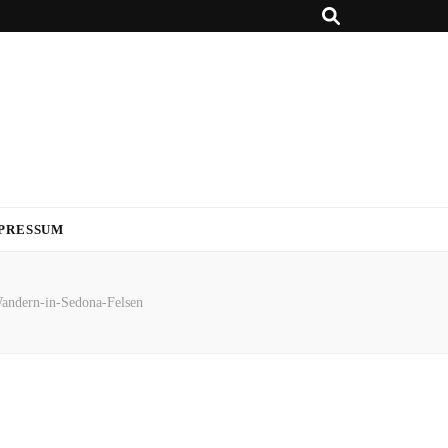
PRESSUM
andern-in-Sedona-Felsen