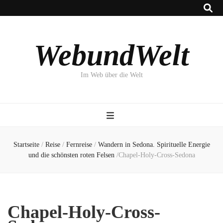
WebundWelt
Im Web über die Welt
Startseite
/
Reise
/
Fernreise
/
Wandern in Sedona. Spirituelle Energie
und die schönsten roten Felsen
/
Chapel-Holy-Cross-Sedona
Chapel-Holy-Cross-