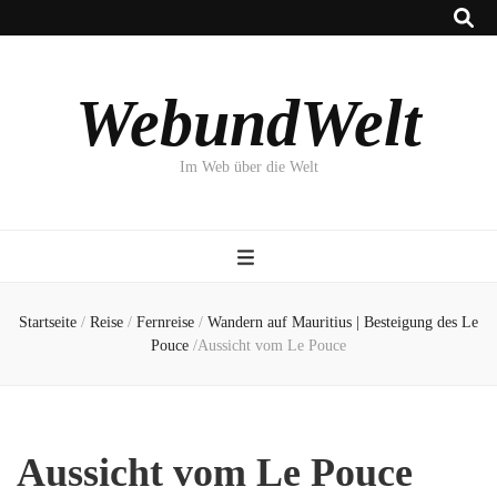
WebundWelt
Im Web über die Welt
Startseite
/
Reise
/
Fernreise
/
Wandern auf Mauritius | Besteigung des Le
Pouce
/
Aussicht vom Le Pouce
Aussicht vom Le Pouce