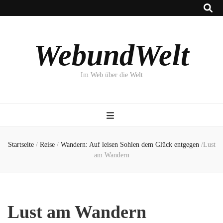
WebundWelt
Im Web über die Welt
Startseite
/
Reise
/
Wandern: Auf leisen Sohlen dem Glück entgegen
/
Lust
am Wandern
Lust am Wandern