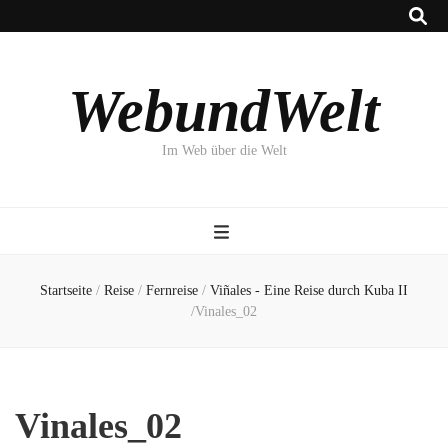
WebundWelt
Im Web über die Welt
Startseite
/
Reise
/
Fernreise
/
Viñales - Eine Reise durch Kuba II
/
Vinales_02
Vinales_02