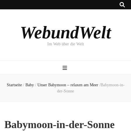
WebundWelt
Im Web über die Welt
Startseite
/
Baby
/
Unser Babymoon – relaxen am Meer
/
Babymoon-in-
der-Sonne
Babymoon-in-der-Sonne