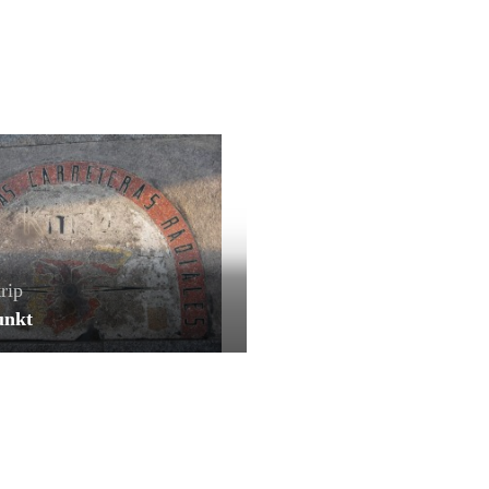
rip
unkt