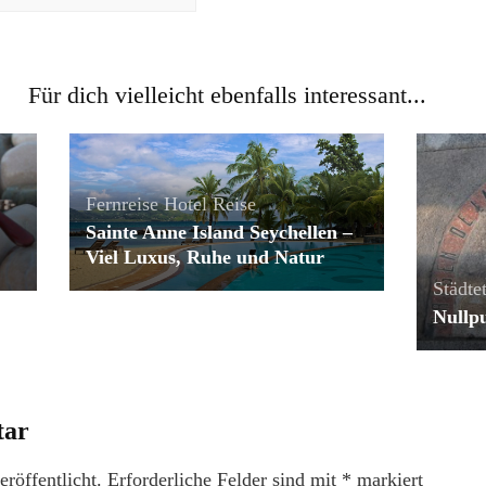
Für dich vielleicht ebenfalls interessant...
Fernreise
Hotel
Reise
Sainte Anne Island Seychellen –
Viel Luxus, Ruhe und Natur
Städtet
Nullp
tar
röffentlicht.
Erforderliche Felder sind mit
*
markiert