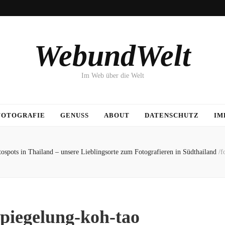
WebundWelt
Im Web über die Welt
FOTOGRAFIE
GENUSS
ABOUT
DATENSCHUTZ
IM
tospots in Thailand – unsere Lieblingsorte zum Fotografieren in Südthailand
/
f
spiegelung-koh-tao