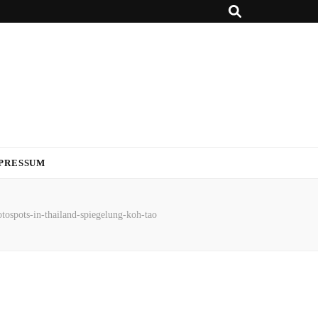
PRESSUM
otospots-in-thailand-spiegelung-koh-tao