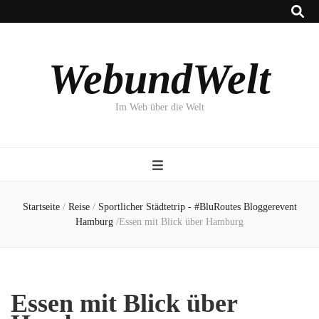
WebundWelt
Im Web über die Welt
Startseite
/
Reise
/
Sportlicher Städtetrip - #BluRoutes Bloggerevent
Hamburg
/
Essen mit Blick über Hamburg
Essen mit Blick über