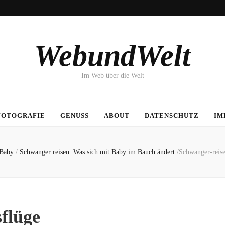
WebundWelt
Im Web über die Welt
FOTOGRAFIE
GENUSS
ABOUT
DATENSCHUTZ
IM
Baby
/
Schwanger reisen: Was sich mit Baby im Bauch ändert
/
Schwanger-reis
flüge