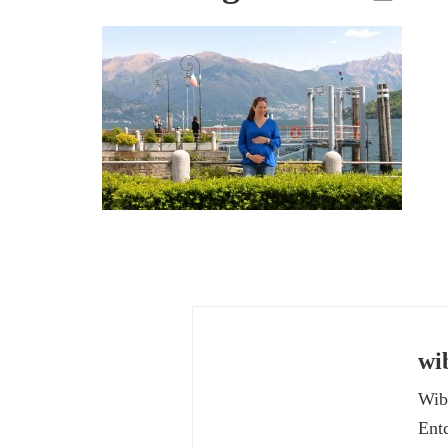
wi
Wibk
Ent