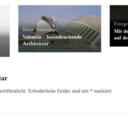
Fotogr
Reise
Städtetrip
Mit d
Valencia – beeindruckende
auf d
Architektur
tar
röffentlicht.
Erforderliche Felder sind mit
*
markiert