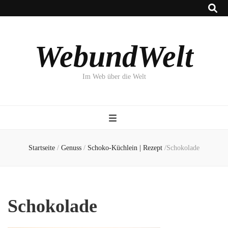
WebundWelt
Im Web über die Welt
Startseite
/
Genuss
/
Schoko-Küchlein | Rezept
/
Schokolade
Schokolade