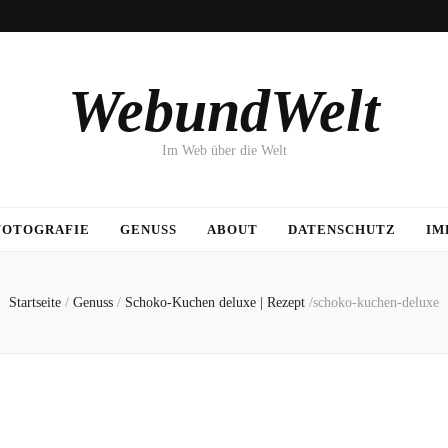
WebundWelt
Im Web über die Welt
FOTOGRAFIE
GENUSS
ABOUT
DATENSCHUTZ
IM
Startseite
/
Genuss
/
Schoko-Kuchen deluxe | Rezept
/
schoko-kuchen-deluxe