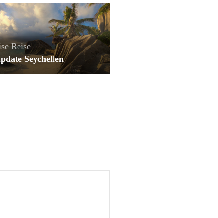
ise
Reise
update Seychellen