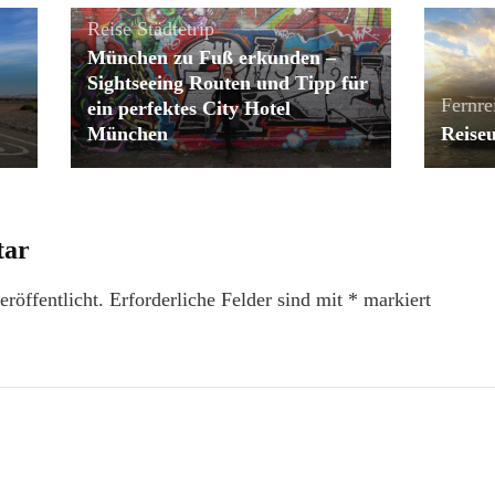
Reise
Städtetrip
München zu Fuß erkunden –
Sightseeing Routen und Tipp für
Fernre
ein perfektes City Hotel
München
Reise
tar
röffentlicht.
Erforderliche Felder sind mit
*
markiert