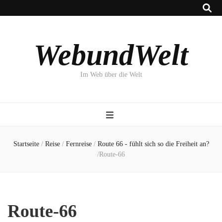
WebundWelt
Im Web über die Welt
Startseite
/
Reise
/
Fernreise
/
Route 66 - fühlt sich so die Freiheit an?
/
Route-66
Route-66