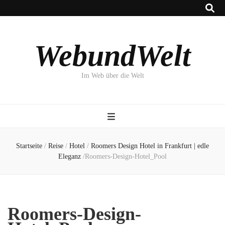
WebundWelt
Im Web über die Welt
Startseite
/
Reise
/
Hotel
/
Roomers Design Hotel in Frankfurt | edle
Eleganz
/
Roomers-Design-Hotel_Pool
Roomers-Design-