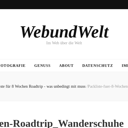
WebundWelt
Im Web über die Welt
FOTOGRAFIE
GENUSS
ABOUT
DATENSCHUTZ
IM
iste für 8 Wochen Roadtrip - was unbedingt mit muss
/
Packliste-fuer-8-Woche
chen-Roadtrip_Wanderschuhe