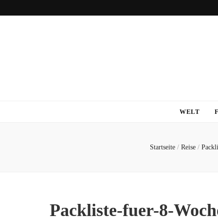
WELT
Startseite
/
Reise
/
Packl
Packliste-fuer-8-Wo