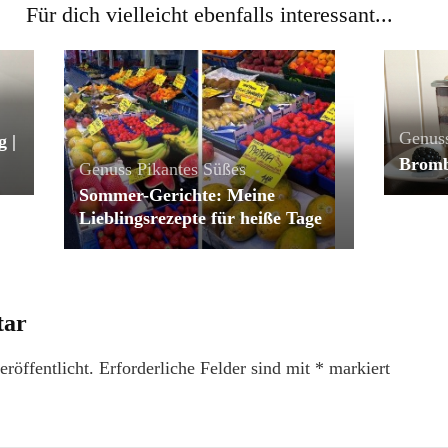
Für dich vielleicht ebenfalls interessant...
Genus
 |
Bromb
Genuss
Pikantes
Süßes
Sommer-Gerichte: Meine
Lieblingsrezepte für heiße Tage
tar
röffentlicht.
Erforderliche Felder sind mit
*
markiert