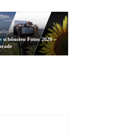
afie
 schönsten Fotos 2020 –
arade