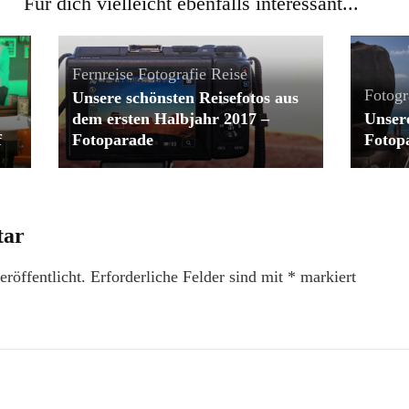
Für dich vielleicht ebenfalls interessant...
Fernreise
Fotografie
Reise
Fotogr
Unsere schönsten Reisefotos aus
dem ersten Halbjahr 2017 –
Unsere
f
Fotoparade
Fotop
tar
röffentlicht.
Erforderliche Felder sind mit
*
markiert