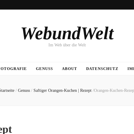
WebundWelt
Im Web über die Welt
FOTOGRAFIE
GENUSS
ABOUT
DATENSCHUTZ
IM
Startseite
/
Genuss
/
Saftiger Orangen-Kuchen | Rezept
/
Orangen-Kuchen-Rezep
ept