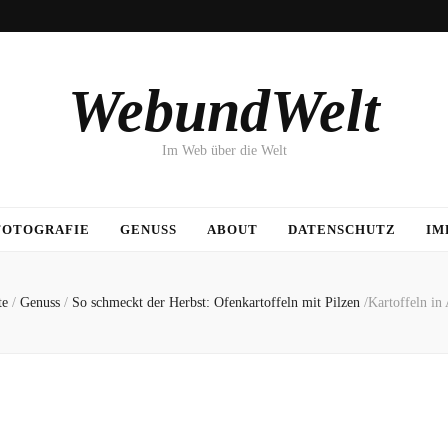
WebundWelt
Im Web über die Welt
FOTOGRAFIE
GENUSS
ABOUT
DATENSCHUTZ
IM
te
/
Genuss
/
So schmeckt der Herbst: Ofenkartoffeln mit Pilzen
/
Kartoffeln in 