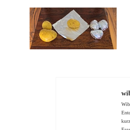
wi
Wibk
Ent
kur
Esse