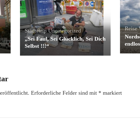
Reise
Städtetrip
Uncategorized
Nords
„Sei Faul, Sei Glücklich, Sei Dich
endlos
Selbst !!!“
tar
röffentlicht.
Erforderliche Felder sind mit
*
markiert