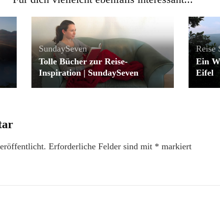
SundaySeven
Reise
Tolle Bücher zur Reise-
Ein W
Inspiration | SundaySeven
Eifel
tar
röffentlicht.
Erforderliche Felder sind mit
*
markiert