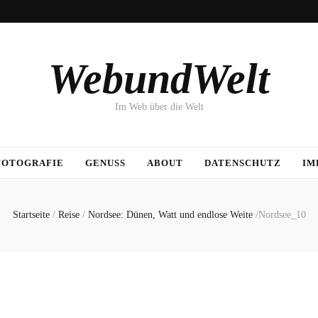
WebundWelt
Im Web über die Welt
FOTOGRAFIE
GENUSS
ABOUT
DATENSCHUTZ
IM
Startseite
/
Reise
/
Nordsee: Dünen, Watt und endlose Weite
/
Nordsee_10