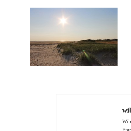
wi
Wibk
Ent