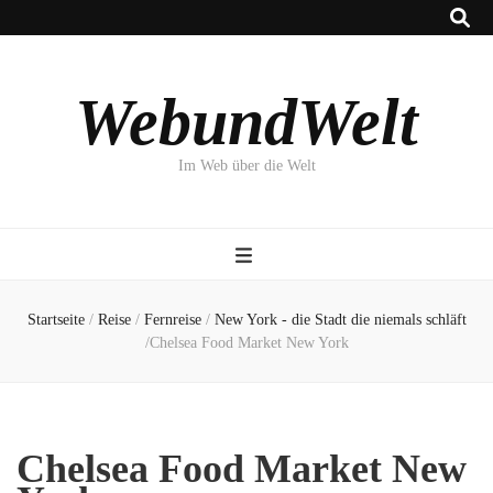
WebundWelt
Im Web über die Welt
Startseite
/
Reise
/
Fernreise
/
New York - die Stadt die niemals schläft
/
Chelsea Food Market New York
Chelsea Food Market New