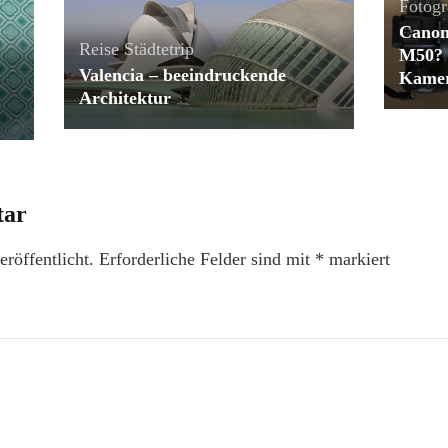
Fotogr
Canon
Reise
Städtetrip
M50? 
Valencia – beeindruckende
Kame
Architektur
tar
röffentlicht.
Erforderliche Felder sind mit
*
markiert