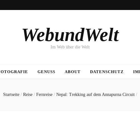
WebundWelt
Im Web über die Welt
FOTOGRAFIE
GENUSS
ABOUT
DATENSCHUTZ
IM
Startseite
/
Reise
/
Fernreise
/
Nepal: Trekking auf dem Annapurna Circuit
/