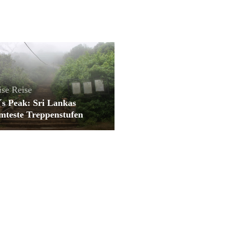
ise
Reise
s Peak: Sri Lankas
mteste Treppenstufen