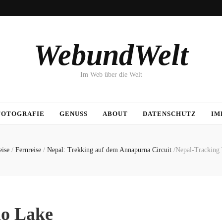
WebundWelt
Im Web über die Welt
FOTOGRAFIE
GENUSS
ABOUT
DATENSCHUTZ
IM
eise
/
Fernreise
/
Nepal: Trekking auf dem Annapurna Circuit
/
Nepal-Tracking 
io Lake