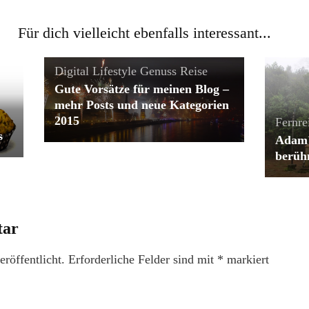
Für dich vielleicht ebenfalls interessant...
Digital Lifestyle
Genuss
Reise
Gute Vorsätze für meinen Blog –
mehr Posts und neue Kategorien
2015
Fernre
s
Adam´
berüh
tar
röffentlicht.
Erforderliche Felder sind mit
*
markiert