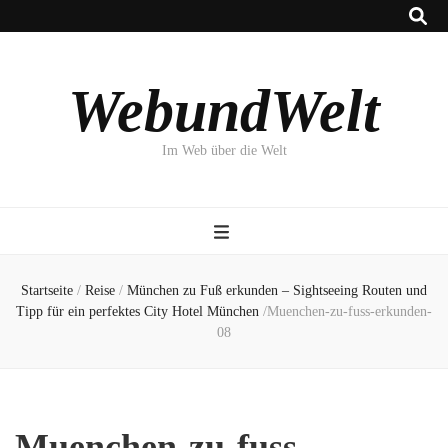
WebundWelt
Im Web über die Welt
Startseite
/
Reise
/
München zu Fuß erkunden – Sightseeing Routen und
Tipp für ein perfektes City Hotel München
/
Muenchen-zu-fuss-erkunden-
08
Muenchen-zu-fuss-