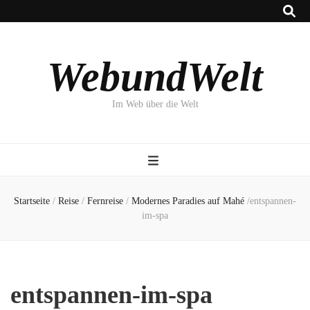
WebundWelt
Im Web über die Welt
Startseite
/
Reise
/
Fernreise
/
Modernes Paradies auf Mahé
/
entspannen-
im-spa
entspannen-im-spa