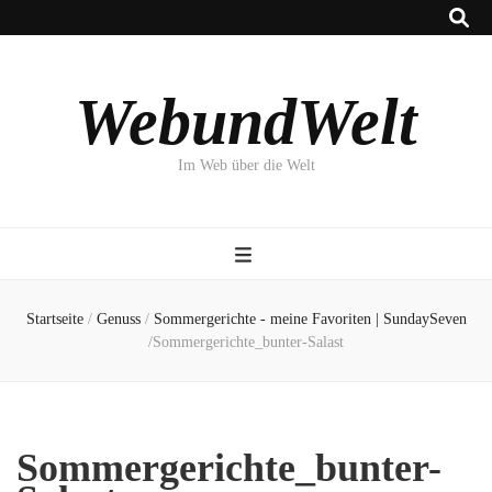
WebundWelt
Im Web über die Welt
Startseite
/
Genuss
/
Sommergerichte - meine Favoriten | SundaySeven
/
Sommergerichte_bunter-Salast
Sommergerichte_bunter-