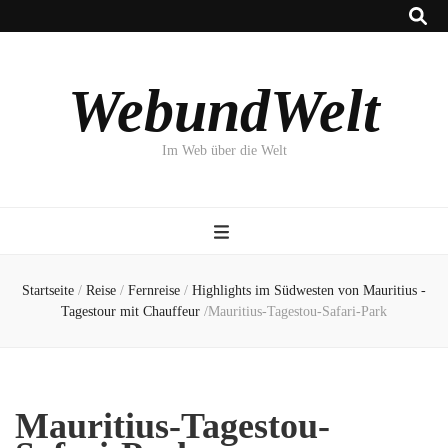
WebundWelt
Im Web über die Welt
Startseite
/
Reise
/
Fernreise
/
Highlights im Südwesten von Mauritius -
Tagestour mit Chauffeur
/
Mauritius-Tagestou-Safari-Park
Mauritius-Tagestou-