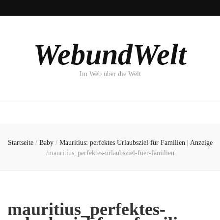
WebundWelt
Im Web über die Welt
Startseite
/
Baby
/
Mauritius: perfektes Urlaubsziel für Familien | Anzeige
/
mauritius_perfektes-urlaubsziel-fuer-familien
mauritius_perfektes-