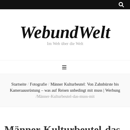
WebundWelt
Im Web über die Welt
Startseite
/
Fotografie
/
Männer Kulturbeutel: Von Zahnbürste bis
Kameraausrüstung – was auf Reisen unbedingt mit muss | Werbung
/
Männer-Kulturbeutel-das-muss-mit
Männer-Kulturbeutel-das-