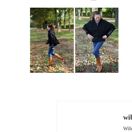
wi
Wibk