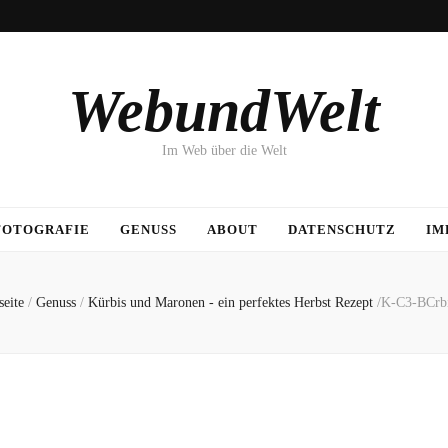
WebundWelt
Im Web über die Welt
FOTOGRAFIE
GENUSS
ABOUT
DATENSCHUTZ
IM
seite
/
Genuss
/
Kürbis und Maronen - ein perfektes Herbst Rezept
/
K-C3-BCrb