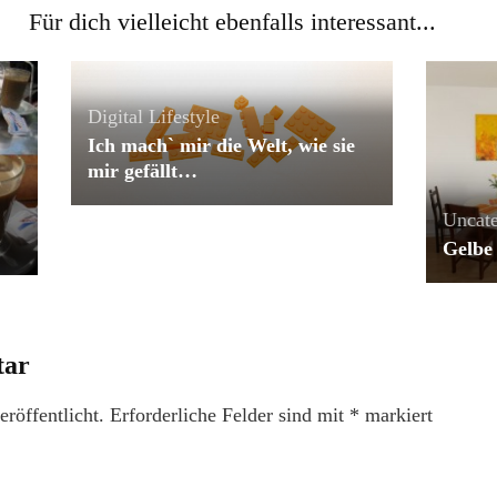
Für dich vielleicht ebenfalls interessant...
Digital Lifestyle
Ich mach` mir die Welt, wie sie
mir gefällt…
Uncate
Gelbe
tar
röffentlicht.
Erforderliche Felder sind mit
*
markiert