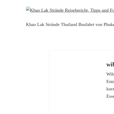
Khao Lak Strände Thailand Busfahrt von Phuk
wi
Wibk
Ent
kur
Esse