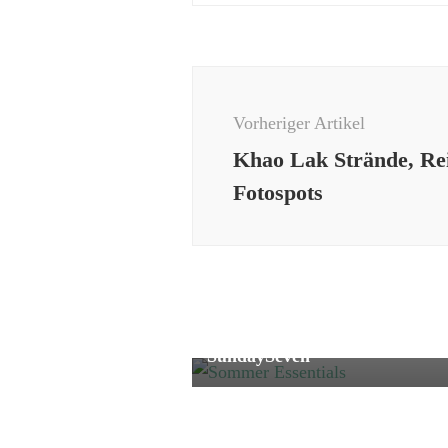
Beitragsnavigation
Vorheriger Artikel
Khao Lak Strände, Rei
Fotospots
SundaySeven
Meine Sommer Essentials |
SundaySeven