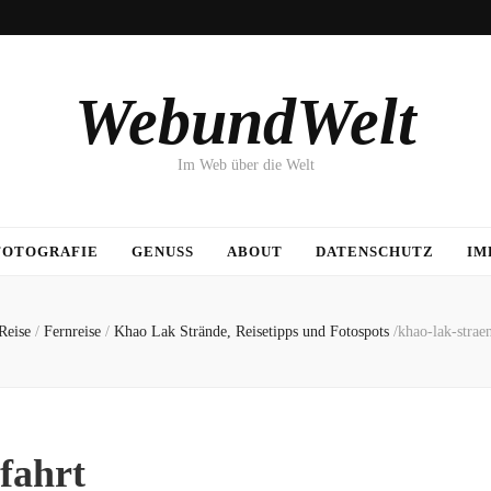
WebundWelt
Im Web über die Welt
FOTOGRAFIE
GENUSS
ABOUT
DATENSCHUTZ
IM
Reise
/
Fernreise
/
Khao Lak Strände, Reisetipps und Fotospots
/
khao-lak-strae
fahrt