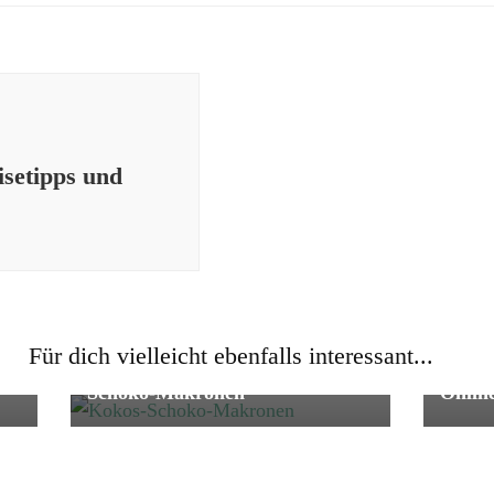
setipps und
Genuss
Süßes
Digital
Für dich vielleicht ebenfalls interessant...
Makronen 5 × anders | Kokos-
Beaut
Schoko-Makronen
Onlin