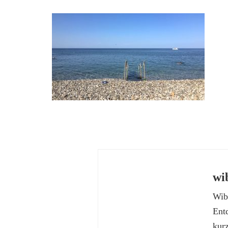
wi
Wibk
Ent
kur