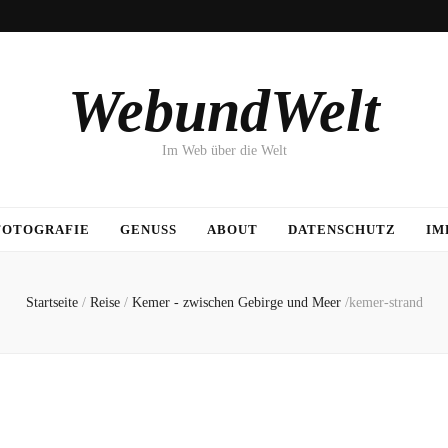
WebundWelt
Im Web über die Welt
FOTOGRAFIE
GENUSS
ABOUT
DATENSCHUTZ
IM
Startseite
/
Reise
/
Kemer - zwischen Gebirge und Meer
/
kemer-strand