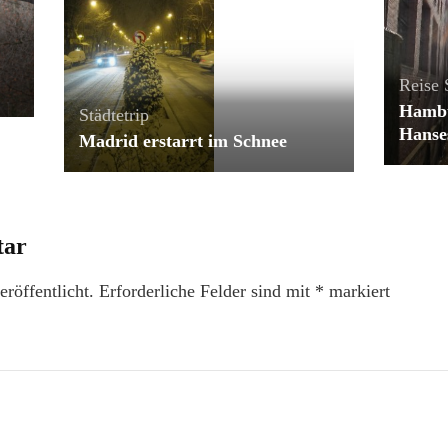
Reise
Hambu
Städtetrip
Hanse
Madrid erstarrt im Schnee
tar
röffentlicht.
Erforderliche Felder sind mit
*
markiert